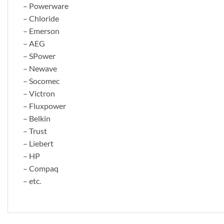
– Powerware
– Chloride
– Emerson
– AEG
– SPower
– Newave
– Socomec
– Victron
– Fluxpower
– Belkin
– Trust
– Liebert
– HP
– Compaq
– etc.