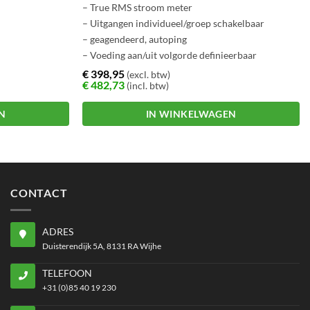
– True RMS stroom meter
– Uitgangen individueel/groep schakelbaar
– geagendeerd, autoping
– Voeding aan/uit volgorde definieerbaar
– Meldingen via E-mail, trap en hoorbaar signaal
€
398,95
(excl. btw)
€
482,73
(incl. btw)
N
IN WINKELWAGEN
CONTACT
ADRES
Duisterendijk 5A, 8131 RA Wijhe
TELEFOON
+31 (0)85 40 19 230