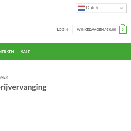
Dutch
LOGIN
WINKELWAGEN /
€
0,00
0
MERKEN
SALE
WER
rijvervanging