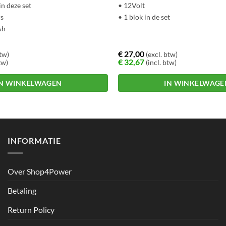
n deze set
• 12Volt
rs
• 1 blok in de set
Ah
€
27,00
btw)
(excl. btw)
€
32,67
tw)
(incl. btw)
IN WINKELWAGEN
IN WINKELWAGE
INFORMATIE
Over Shop4Power
Betaling
Return Policy