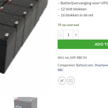
– Batterijvervanging voor UPS
– 12 Volt blokken
– 16 blokken in de set
39 op voorraad
S4P-RBC44 batterijvervanging vo
ADD T
SKU:
Int_S4P-RBC44
Categorieën:
Batterij sets
,
Shop4po
RBC