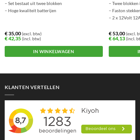
– Set bestaat uit twee blokken
– Twee blokken i
– Hoge kwaliteit batterijen
– Faston stekke
– 2 x 12Volt 12
€
35,00
€
53,00
(excl. btw)
(excl. 
€
42,35
€
64,13
(incl. btw)
(incl. b
IN WINKELWAGEN
KLANTEN VERTELLEN