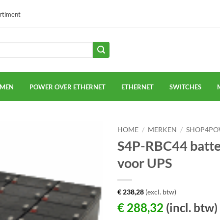
ortiment
EMEN
POWER OVER ETHERNET
ETHERNET
SWITCHES
HOME
/
MERKEN
/
SHOP4PO
S4P-RBC44 batte
voor UPS
€
238,28
(excl. btw)
€
288,32
(incl. btw)