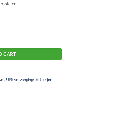
 blokken
or UPS aantal
O CART
wer
,
UPS vervangings batterijen -