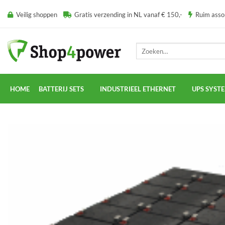
Ga
Veilig shoppen
Gratis verzending in NL vanaf € 150,-
Ruim ass
naar
inhoud
Zoeken
naar:
HOME
BATTERIJ SETS
INDUSTRIEEL ETHERNET
UPS SYST