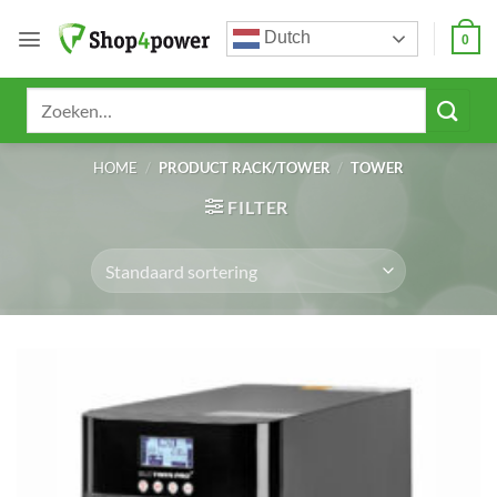
Ga
Dutch
naar
0
inhoud
Zoeken
naar:
HOME
/
PRODUCT RACK/TOWER
/
TOWER
FILTER