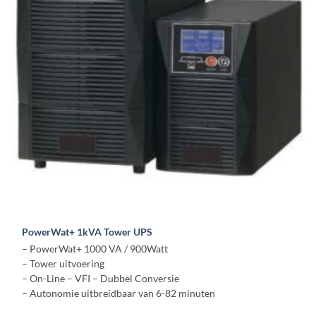
kan
gekozen
worden
op
de
productpagina
PowerWat+ 1kVA Tower UPS
– PowerWat+ 1000 VA / 900Watt
– Tower uitvoering
– On-Line – VFI – Dubbel Conversie
– Autonomie uitbreidbaar van 6-82 minuten