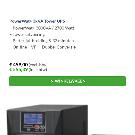
PowerWat+ 3kVA Tower UPS
– PowerWat+ 3000VA / 2700 Watt
– Tower uitvoering
– Batterijuitbreiding 5-32 minuten
– On-line – VFI – Dubbel Conversie
€
459,00
(excl. btw)
€
555,39
(incl. btw)
IN WINKELWAGEN
Dit
product
heeft
meerdere
variaties.
Deze
optie