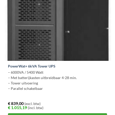
de
productpagina
PowerWat+ 6kVA Tower UPS
– 6000VA / 5400 Watt
– Met batterijkasten uitbreidbaar 4-28 min.
– Tower uitvoering
– Parallel schakelbaar
€
839,00
(excl. btw)
€
1.015,19
(incl. btw)