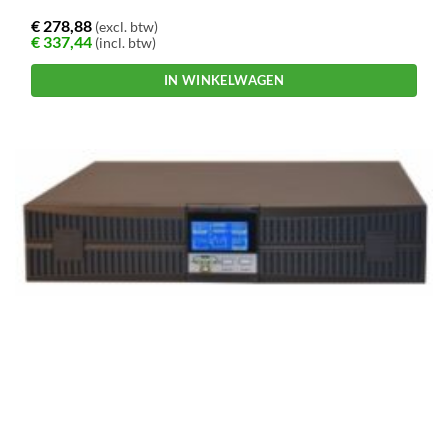
€
278,88
(excl. btw)
€
337,44
(incl. btw)
IN WINKELWAGEN
Dit
product
heeft
meerdere
variaties.
Deze
optie
kan
gekozen
worden
op
de
productpagina