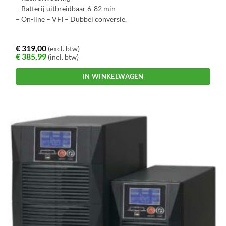
– Batterij uitbreidbaar 6-82 min
– On-line – VFI – Dubbel conversie.
€
319,00
(excl. btw)
€
385,99
(incl. btw)
IN WINKELWAGEN
Dit
product
heeft
meerdere
variaties.
Deze
optie
kan
gekozen
worden
op
de
productpagina