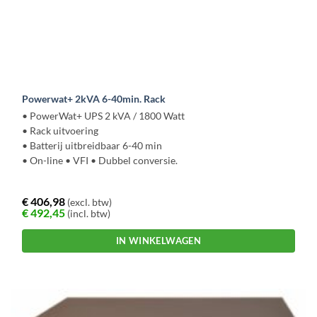
Powerwat+ 2kVA 6-40min. Rack
• PowerWat+ UPS 2 kVA / 1800 Watt
• Rack uitvoering
• Batterij uitbreidbaar 6-40 min
• On-line • VFI • Dubbel conversie.
€
406,98
(excl. btw)
€
492,45
(incl. btw)
IN WINKELWAGEN
Dit
product
heeft
meerdere