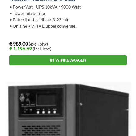
• PowerWat+ UPS 10kVA / 9000 Watt
• Tower uitvoering
• Batterij uitbreidbaar 3-23 min
• On-line • VFI • Dubbel conversie.
€
989,00
(excl. btw)
€
1.196,69
(incl. btw)
IN WINKELWAGEN
Dit
product
heeft
meerdere
variaties.
Deze
optie
kan
gekozen
worden
op