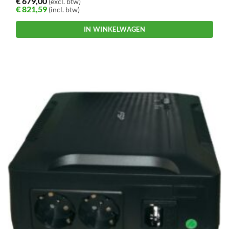
€
679,00
(excl. btw)
€
821,59
(incl. btw)
IN WINKELWAGEN