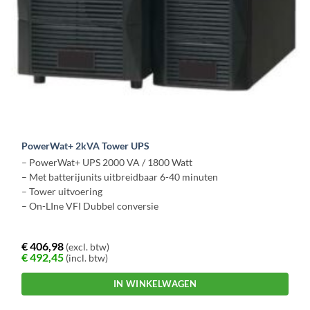
PowerWat+ 2kVA Tower UPS
– PowerWat+ UPS 2000 VA / 1800 Watt
– Met batterijunits uitbreidbaar 6-40 minuten
– Tower uitvoering
– On-LIne VFI Dubbel conversie
€
406,98
(excl. btw)
€
492,45
(incl. btw)
IN WINKELWAGEN