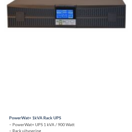
variaties.
Deze
optie
kan
gekozen
worden
op
de
productpagina
PowerWat+ 1kVA Rack UPS
– PowerWat+ UPS 1 kVA / 900 Watt
– Rack uitvoering