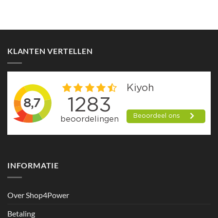
Dit
product
heeft
meerdere
variaties.
KLANTEN VERTELLEN
Deze
optie
kan
gekozen
worden
op
de
productpagina
INFORMATIE
Over Shop4Power
Betaling