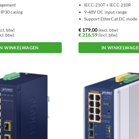
agement
IECC-210T + IECC-210R
 IP30 casing
9-48V DC input range
Support EtherCat DC mode
€
179,00
cl. btw)
(excl. btw)
€
216,59
cl. btw)
(incl. btw)
IN WINKELWAGEN
IN WINKELWAG