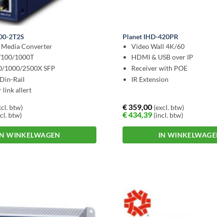
900-2T2S
Planet IHD-420PR
l Media Converter
Video Wall 4K/60
0/100/1000T
HDMI & USB over IP
00/1000/2500X SFP
Receiver with POE
Din-Rail
IR Extension
link allert
€
359,00
cl. btw)
(excl. btw)
€
434,39
cl. btw)
(incl. btw)
IN WINKELWAGEN
IN WINKELWAG