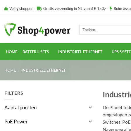
Ga
Veilig shoppen
Gratis verzending in NL vanaf € 150,-
Ruim ass
naar
inhoud
Zoeken
naar:
HOME
BATTERIJ SETS
INDUSTRIEEL ETHERNET
UPS SYST
HOME
/
INDUSTRIEEL ETHERNET
Industri
FILTERS
De Planet Indu
Aantal poorten
omgevingen zoa
PoE Power
Switches, PoE 
Nagenoeg alle 