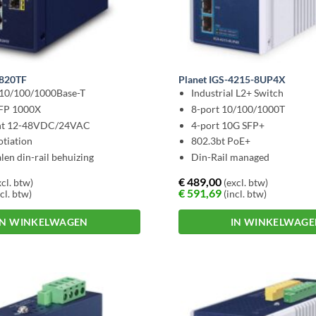
1820TF
Planet IGS-4215-8UP4X
 10/100/1000Base-T
Industrial L2+ Switch
SFP 1000X
8-port 10/100/1000T
nt 12-48VDC/24VAC
4-port 10G SFP+
tiation
802.3bt PoE+
len din-rail behuizing
Din-Rail managed
€
489,00
cl. btw)
(excl. btw)
€
591,69
cl. btw)
(incl. btw)
IN WINKELWAGEN
IN WINKELWAG