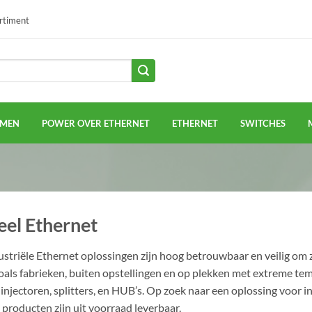
ortiment
EMEN
POWER OVER ETHERNET
ETHERNET
SWITCHES
eel Ethernet
striële Ethernet oplossingen zijn hoog betrouwbaar en veilig om z
ls fabrieken, buiten opstellingen en op plekken met extreme tempe
injectoren, splitters, en HUB’s. Op zoek naar een oplossing voor 
producten zijn uit voorraad leverbaar.