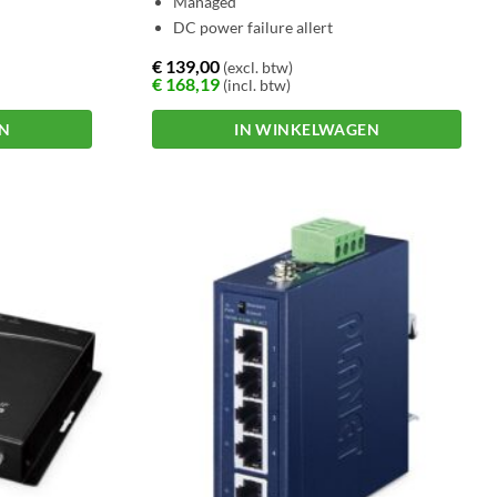
Managed
DC power failure allert
€
139,00
(excl. btw)
€
168,19
(incl. btw)
EN
IN WINKELWAGEN