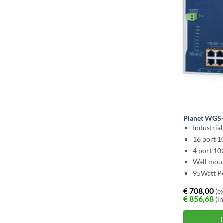
Planet WGS
Industria
16 port 
4 port 10
Wall mou
95Watt P
€
708,00
(ex
€
856,68
(in