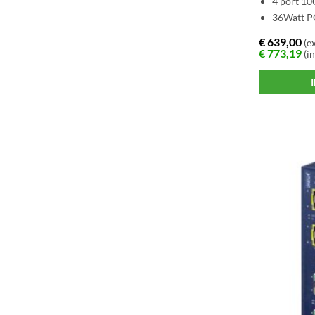
4 port 10
36Watt PO
€
639,00
(ex
€
773,19
(in