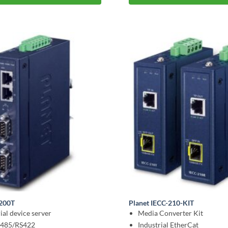
2200T
Planet IECC-210-KIT
ial device server
Media Converter Kit
485/RS422
Industrial EtherCat