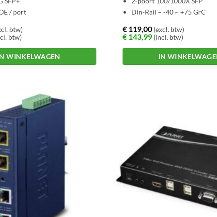
G SFP+
2-poort 100/1000X SFP
E / port
Din-Rail – -40 ~ +75 GrC
€
119,00
cl. btw)
(excl. btw)
€
143,99
cl. btw)
(incl. btw)
IN WINKELWAGEN
IN WINKELWAG