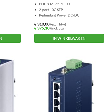
POE 802.3bt POE++
2-port 10G SFP+
Redundant Power DC/DC
€
310,00
(excl. btw)
€
375,10
(incl. btw)
EN
IN WINKELWAGEN