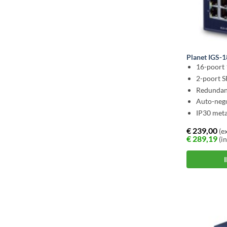
Planet IGS-
16-poort
2-poort 
Redunda
Auto-nego
IP30 meta
€
239,00
(ex
€
289,19
(in