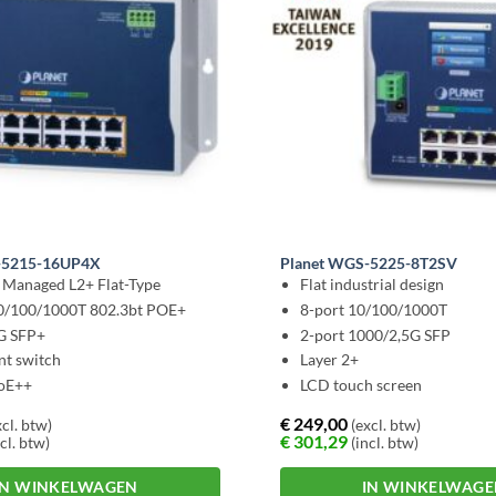
-5215-16UP4X
Planet WGS-5225-8T2SV
l Managed L2+ Flat-Type
Flat industrial design
10/100/1000T 802.3bt POE+
8-port 10/100/1000T
G SFP+
2-port 1000/2,5G SFP
nt switch
Layer 2+
oE++
LCD touch screen
€
249,00
cl. btw)
(excl. btw)
€
301,29
cl. btw)
(incl. btw)
IN WINKELWAGEN
IN WINKELWAG