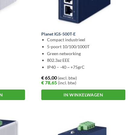
Planet IGS-500T-E
Compact industrieel
5-poort 10/100/1000T
Green networking
802.3az EEE
IP40 – -40 ~ +75grC
€
65,00
(excl. btw)
€
78,65
(incl. btw)
EN
IN WINKELWAGEN