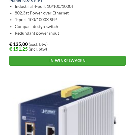
Planet IGS-514PT
Industrial 4-port 10/100/1000T
802.3at Power over Ethernet
1-port 100/1000X SFP
Compact design switch
Redundant power input
€
125,00
(excl. btw)
€
151,25
(incl. btw)
IN WINKELWAGEN