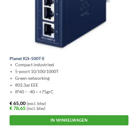
Planet IGS-500T-E
Compact industrieel
5-poort 10/100/1000T
Green networking
802.3az EEE
IP40 – -40 ~ +75grC
€
65,00
(excl. btw)
€
78,65
(incl. btw)
IN WINKELWAGEN