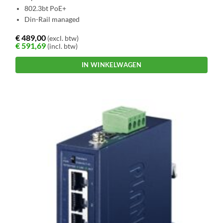
802.3bt PoE+
Din-Rail managed
€
489,00
(excl. btw)
€
591,69
(incl. btw)
IN WINKELWAGEN