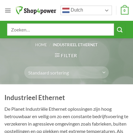
Ga
Dutch
naar
0
inhoud
Zoeken
naar:
HOME
/
INDUSTRIEEL ETHERNET
FILTER
Industrieel Ethernet
De Planet Industriële Ethernet oplossingen zijn hoog
betrouwbaar en veilig om zo een constante bedrijfsvoering te
verzekeren in agressieve omgevingen zoals fabrieken, buiten
opstellingen en op plekken met extreme temperaturen. Als