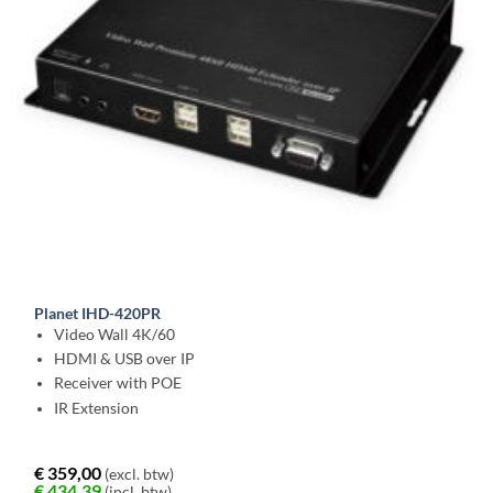
Planet IHD-420PR
Video Wall 4K/60
HDMI & USB over IP
Receiver with POE
IR Extension
€
359,00
(excl. btw)
€
434,39
(incl. btw)