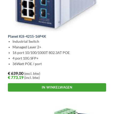
Planet IGS-4215-16P4X
Industrial Switch
Managed Layer 2+
16 port 10/100/1000T 802.3AT POE
4 port 10G SFP+
36Watt POE / port
€
639,00
(excl. btw)
€
773,19
(incl. btw)
IN WINKELWAGEN