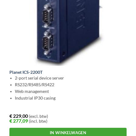
Planet ICS-2200T
2-port serial device server
RS232/RS485/RS422
Web management
Industrial IP30 casing
€
229,00
(excl. btw)
€
277,09
(incl. btw)
IN WINKELWAGEN