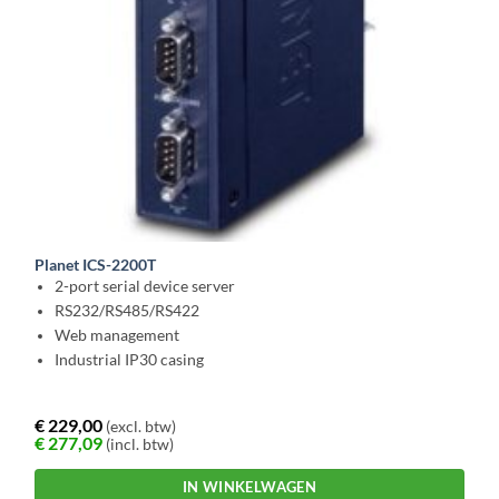
Planet ICS-2200T
2-port serial device server
RS232/RS485/RS422
Web management
Industrial IP30 casing
€
229,00
(excl. btw)
€
277,09
(incl. btw)
IN WINKELWAGEN