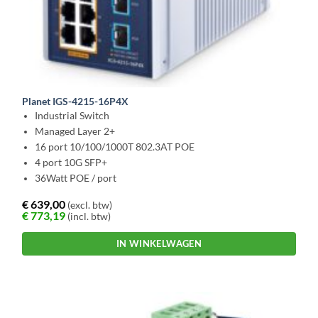
Planet IGS-4215-16P4X
Industrial Switch
Managed Layer 2+
16 port 10/100/1000T 802.3AT POE
4 port 10G SFP+
36Watt POE / port
€
639,00
(excl. btw)
€
773,19
(incl. btw)
IN WINKELWAGEN