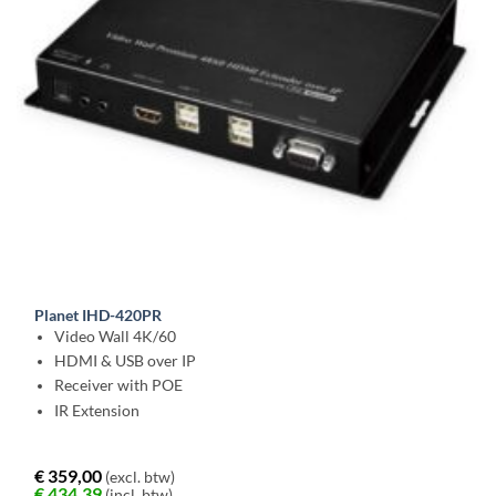
Planet IHD-420PR
Video Wall 4K/60
HDMI & USB over IP
Receiver with POE
IR Extension
€
359,00
(excl. btw)
€
434,39
(incl. btw)