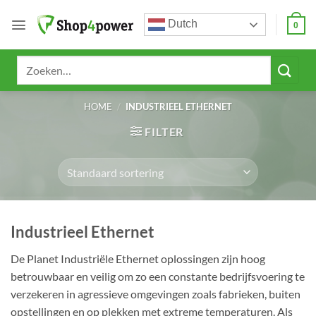
Ga
Dutch
naar
0
inhoud
Zoeken
naar:
HOME
/
INDUSTRIEEL ETHERNET
FILTER
Industrieel Ethernet
De Planet Industriële Ethernet oplossingen zijn hoog
betrouwbaar en veilig om zo een constante bedrijfsvoering te
verzekeren in agressieve omgevingen zoals fabrieken, buiten
opstellingen en op plekken met extreme temperaturen. Als