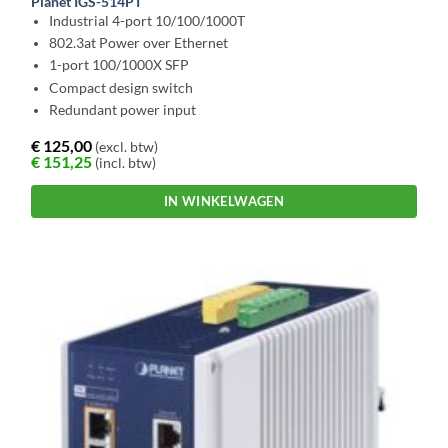
Planet IGS-514PT
Industrial 4-port 10/100/1000T
802.3at Power over Ethernet
1-port 100/1000X SFP
Compact design switch
Redundant power input
€
125,00
(excl. btw)
€
151,25
(incl. btw)
IN WINKELWAGEN