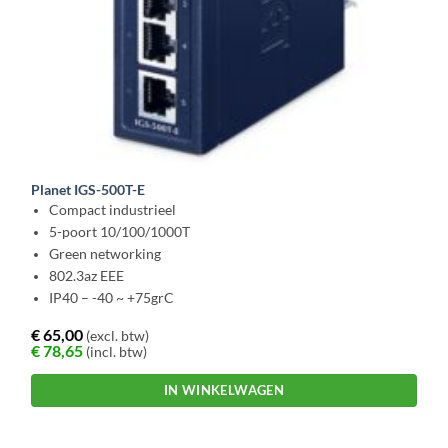
Planet IGS-500T-E
Compact industrieel
5-poort 10/100/1000T
Green networking
802.3az EEE
IP40 – -40 ~ +75grC
€
65,00
(excl. btw)
€
78,65
(incl. btw)
IN WINKELWAGEN