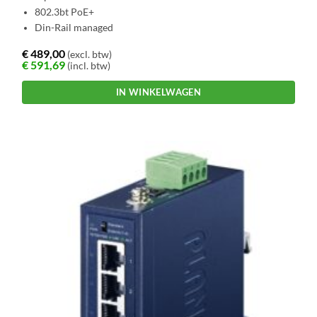
802.3bt PoE+
Din-Rail managed
€
489,00
(excl. btw)
€
591,69
(incl. btw)
IN WINKELWAGEN