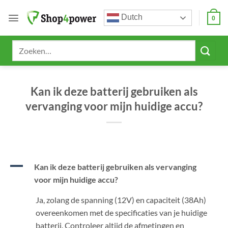
Ga
Dutch
naar
0
inhoud
Zoeken
naar:
Kan ik deze batterij gebruiken als
vervanging voor mijn huidige accu?
A
Kan ik deze batterij gebruiken als vervanging
voor mijn huidige accu?
Ja, zolang de spanning (12V) en capaciteit (38Ah)
overeenkomen met de specificaties van je huidige
batterij. Controleer altijd de afmetingen en