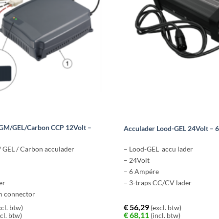
Deze
optie
kan
gekozen
worden
op
de
productpagina
GM/GEL/Carbon CCP 12Volt –
Acculader Lood-GEL 24Volt – 
/ GEL / Carbon acculader
– Lood-GEL accu lader
– 24Volt
e
– 6 Ampére
er
– 3-traps CC/CV lader
m connector
€
56,29
cl. btw)
(excl. btw)
€
68,11
cl. btw)
(incl. btw)