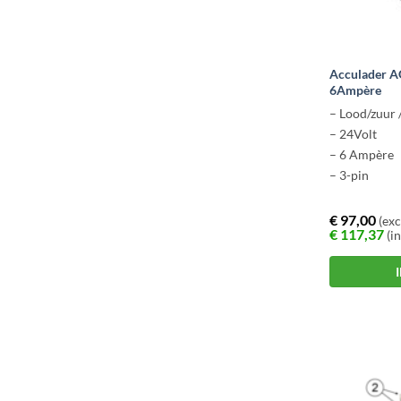
Acculader A
6Ampère
– Lood/zuur 
– 24Volt
– 6 Ampère
– 3-pin
€
97,00
(exc
€
117,37
(in