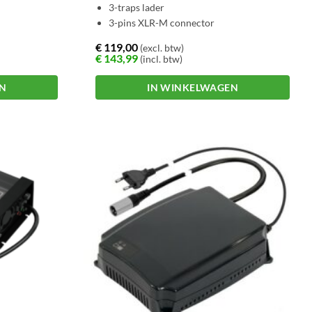
3-traps lader
3-pins XLR-M connector
€
119,00
(excl. btw)
–
€
143,99
(incl. btw)
EN
IN WINKELWAGEN