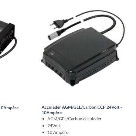
product
heeft
meerdere
variaties.
Deze
optie
kan
gekozen
worden
op
de
productpagina
Acculader AGM/GEL/Carbon CCP 24Volt –
 10Ampère
10Ampère
AGM/GEL/Carbon acculader
24Volt
10 Ampére