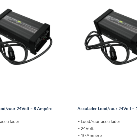
product
heeft
meerdere
variaties.
Deze
optie
kan
gekozen
worden
op
de
na
productpagina
ood/zuur 24Volt – 8 Ampère
Acculader Lood/zuur 24Volt –
accu lader
– Lood/zuur accu lader
– 24Volt
– 10 Ampére