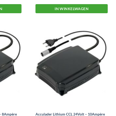
EN
IN WINKELWAGEN
Dit
product
heeft
meerdere
variaties.
Deze
optie
kan
gekozen
worden
op
de
productpagina
 – 8Ampère
Acculader Lithium CCL 24Volt – 10Ampère