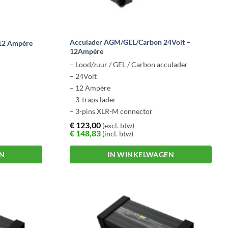
Acculader AGM/GEL/Carbon 24Volt –
 12 Ampère
12Ampère
– Lood/zuur / GEL / Carbon acculader
– 24Volt
– 12 Ampère
– 3-traps lader
– 3-pins XLR-M connector
€
123,00
(excl. btw)
€
148,83
(incl. btw)
EN
IN WINKELWAGEN