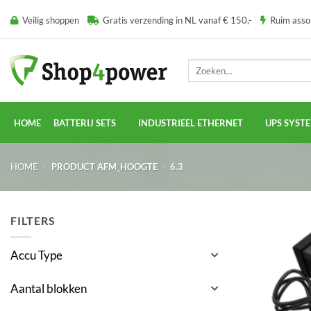
Ga
Veilig shoppen
Gratis verzending in NL vanaf € 150,-
Ruim ass
naar
inhoud
Zoeken
naar:
HOME
BATTERIJ SETS
INDUSTRIEEL ETHERNET
UPS SYST
HOME
/
PRODUCT AFM_HOOGTE
/
6.3
FILTERS
Accu Type
Aantal blokken