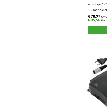
– 3-traps CC
– 2 jaar gara
€
78,99
(exc
€
95,58
(inc
Dit
product
heeft
meerdere
variaties.
Deze
optie
kan
gekozen
worden
op
de
productpagi