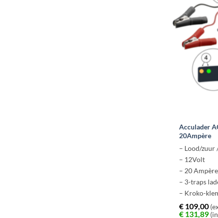
Acculader A
20Ampère
– Lood/zuur 
– 12Volt
– 20 Ampèr
– 3-traps lad
– Kroko-kle
€
109,00
(ex
€
131,89
(in