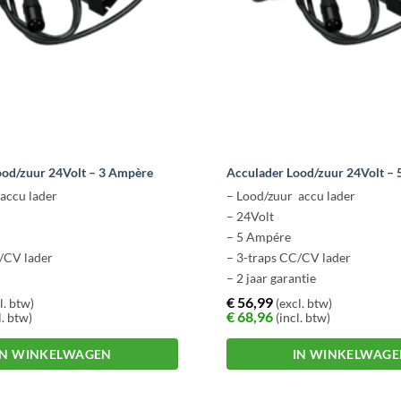
ood/zuur 24Volt – 3 Ampère
Acculader Lood/zuur 24Volt –
accu lader
– Lood/zuur accu lader
– 24Volt
– 5 Ampére
/CV lader
– 3-traps CC/CV lader
– 2 jaar garantie
€
56,99
l. btw)
(excl. btw)
€
68,96
l. btw)
(incl. btw)
IN WINKELWAGEN
IN WINKELWAG
Dit