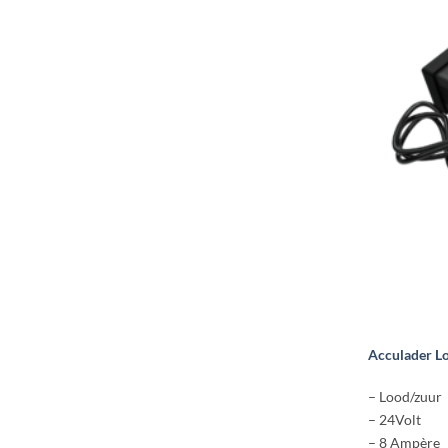
product
heeft
meerdere
variaties.
Deze
optie
kan
gekozen
worden
op
de
productpagi
Acculader L
– Lood/zuur 
– 24Volt
– 8 Ampère