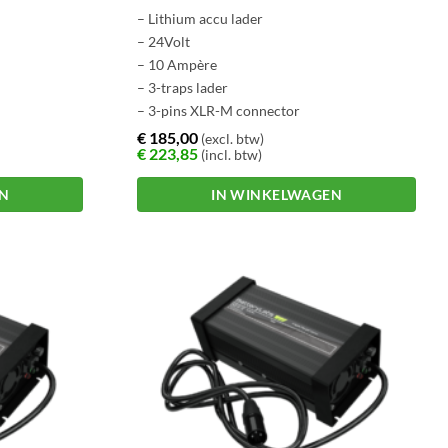
– Lithium accu lader
– 24Volt
– 10 Ampère
– 3-traps lader
– 3-pins XLR-M connector
€
185,00
(excl. btw)
€
223,85
(incl. btw)
EN
IN WINKELWAGEN