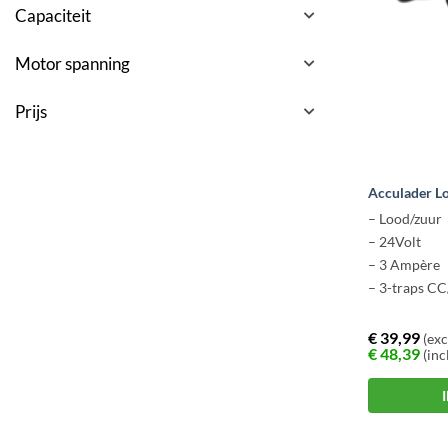
Capaciteit
Motor spanning
Prijs
Acculader L
– Lood/zuur 
– 24Volt
– 3 Ampère
– 3-traps CC
€
39,99
(exc
€
48,39
(inc
Dit