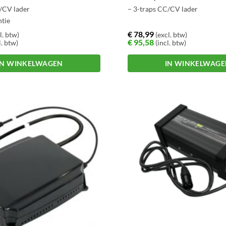
/CV lader
– 3-traps CC/CV lader
ntie
€
78,99
l. btw)
(excl. btw)
€
95,58
l. btw)
(incl. btw)
IN WINKELWAGEN
IN WINKELWAG
Dit
product
heeft
meerdere
variaties.
Deze
optie
kan
gekozen
worden
op
de
na
productpagina