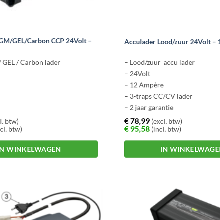
GM/GEL/Carbon CCP 24Volt –
Acculader Lood/zuur 24Volt –
/ GEL / Carbon lader
– Lood/zuur accu lader
– 24Volt
– 12 Ampère
– 3-traps CC/CV lader
– 2 jaar garantie
€
78,99
l. btw)
(excl. btw)
€
95,58
cl. btw)
(incl. btw)
IN WINKELWAGEN
IN WINKELWAG
Dit
product
heeft
meerdere
variaties.