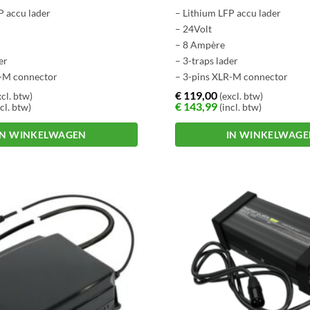
P accu lader
– Lithium LFP accu lader
– 24Volt
– 8 Ampère
er
– 3-traps lader
R-M connector
– 3-pins XLR-M connector
€
119,00
cl. btw)
(excl. btw)
€
143,99
cl. btw)
(incl. btw)
IN WINKELWAGEN
IN WINKELWAG