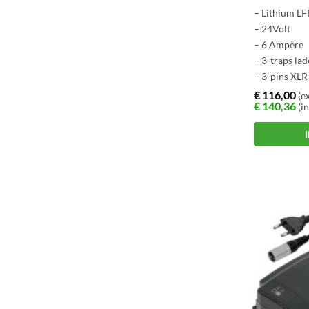
– Lithium LF
– 24Volt
– 6 Ampère
– 3-traps lad
– 3-pins XL
€
116,00
(ex
€
140,36
(in