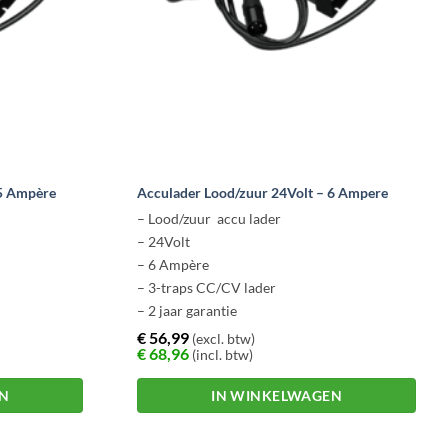
 5 Ampère
Acculader Lood/zuur 24Volt – 6 Ampere
– Lood/zuur accu lader
– 24Volt
– 6 Ampère
– 3-traps CC/CV lader
– 2 jaar garantie
€
56,99
(excl. btw)
€
68,96
(incl. btw)
EN
IN WINKELWAGEN
Dit