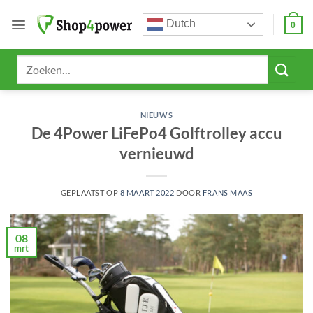
Ga
Dutch
naar
0
inhoud
Zoeken
naar:
NIEUWS
De 4Power LiFePo4 Golftrolley accu
vernieuwd
GEPLAATST OP
8 MAART 2022
DOOR
FRANS MAAS
08
mrt