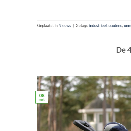
Geplaatst in
Nieuws
|
Getagd
industrieel
,
scodeno
,
unm
De 4
08
mrt