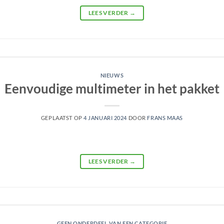
LEES VERDER
→
NIEUWS
Eenvoudige multimeter in het pakket
GEPLAATST OP
4 JANUARI 2024
DOOR
FRANS MAAS
LEES VERDER
→
GEEN ONDERDEEL VAN EEN CATEGORIE