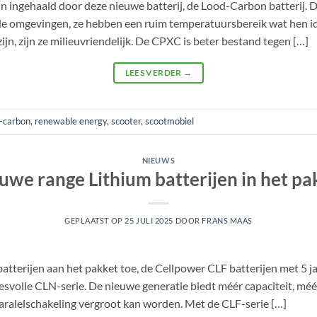
ijn ingehaald door deze nieuwe batterij, de Lood-Carbon batterij
e omgevingen, ze hebben een ruim temperatuursbereik wat hen ide
ijn, zijn ze milieuvriendelijk. De CPXC is beter bestand tegen […]
LEES VERDER
→
-carbon
,
renewable energy
,
scooter
,
scootmobiel
NIEUWS
uwe range Lithium batterijen in het pa
GEPLAATST OP
25 JULI 2025
DOOR
FRANS MAAS
terijen aan het pakket toe, de Cellpower CLF batterijen met 5 jaa
cesvolle CLN-serie. De nieuwe generatie biedt méér capaciteit, m
aralelschakeling vergroot kan worden. Met de CLF-serie […]