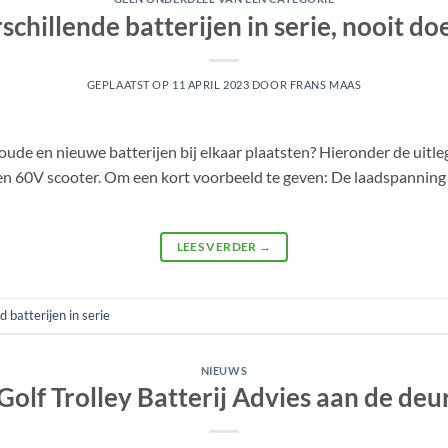
schillende batterijen in serie, nooit do
GEPLAATST OP
11 APRIL 2023
DOOR
FRANS MAAS
de en nieuwe batterijen bij elkaar plaatsten? Hieronder de uitleg:
en 60V scooter. Om een kort voorbeeld te geven: De laadspanning v
LEES VERDER
→
gd
batterijen in serie
NIEUWS
Golf Trolley Batterij Advies aan de deu