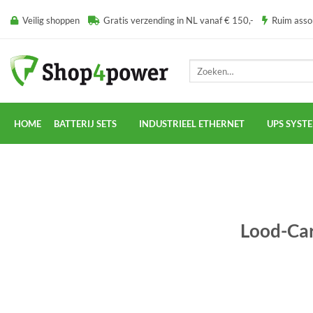
Ga
Veilig shoppen
Gratis verzending in NL vanaf € 150,-
Ruim ass
naar
inhoud
Zoeken
naar:
HOME
BATTERIJ SETS
INDUSTRIEEL ETHERNET
UPS SYST
Lood-Car