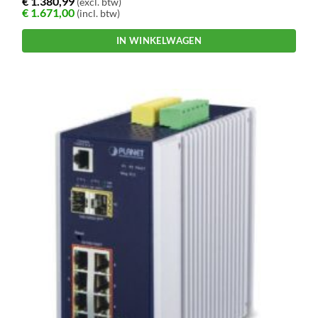
€
1.380,99
(excl. btw)
€
1.671,00
(incl. btw)
IN WINKELWAGEN