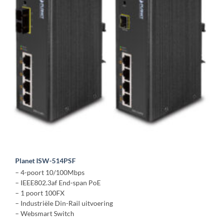
Planet ISW-514PSF
– 4-poort 10/100Mbps
– IEEE
802.3af End-span PoE
– 1 poort 100FX
– Industriële Din-Rail uitvoering
– Websmart Switch