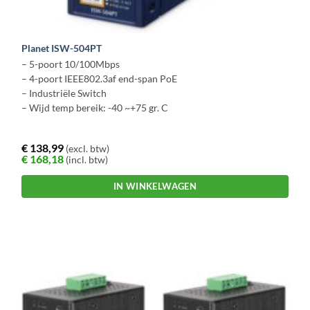
Planet ISW-504PT
– 5-poort 10/100Mbps
– 4-poort IEEE802.3af end-span PoE
– Industriële Switch
– Wijd temp bereik: -40 ~+75 gr. C
€
138,99
(excl. btw)
€
168,18
(incl. btw)
IN WINKELWAGEN