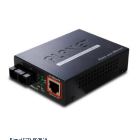
Planet FTP-802S15