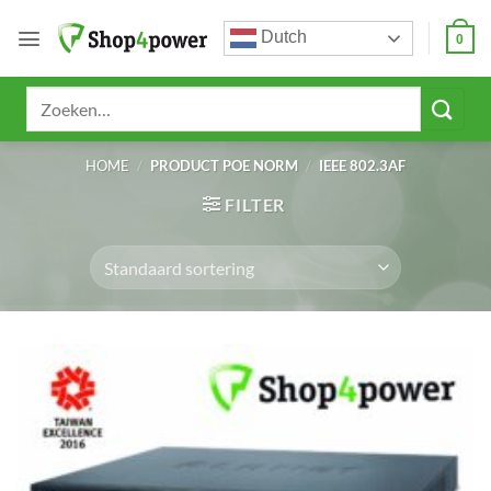
Ga
Dutch
naar
0
inhoud
Zoeken
naar:
HOME
/
PRODUCT POE NORM
/
IEEE 802.3AF
FILTER