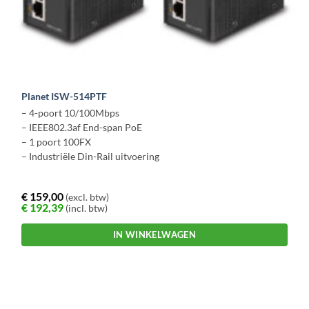
Planet ISW-514PTF
– 4-poort 10/100Mbps
– IEEE
802.3af End-span PoE
– 1 poort 100FX
– Industriële Din-Rail uitvoering
€
159,00
(excl. btw)
€
192,39
(incl. btw)
IN WINKELWAGEN