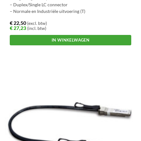
– Duplex/Single LC connector
– Normale en Industriële uitvoering (T)
€
22,50
(excl. btw)
€
27,23
(incl. btw)
IN WINKELWAGEN
Dit
product
heeft
meerdere
variaties.
Deze
optie
kan
gekozen
worden
op
de
productpagina