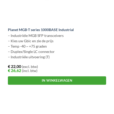
Planet MGB-T series 1000BASE Industrial
– Industriële MGB SFP transceivers
– Kies uw Gbic en zie de prijs
– Temp -40 ~ +75 graden
– Duplex/Single LC connector
– Industriële uitvoering (T)
€
22,00
(excl. btw)
€
26,62
(incl. btw)
IN WINKELWAGEN
Dit
product
heeft
meerdere
variaties.