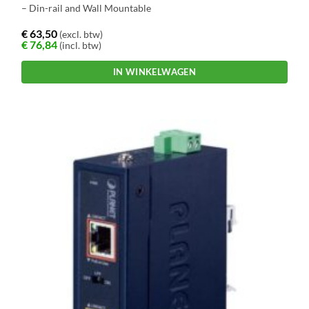
– Din-rail and Wall Mountable
€
63,50
(excl. btw)
€
76,84
(incl. btw)
IN WINKELWAGEN