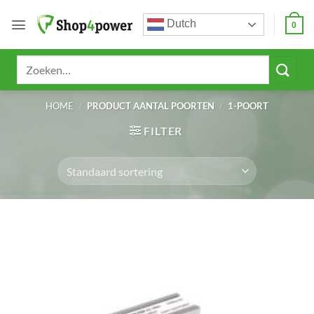
Ga
Dutch
naar
0
inhoud
Zoeken
naar:
HOME
/
PRODUCT AANTAL POORTEN
/
1-POORT
FILTER