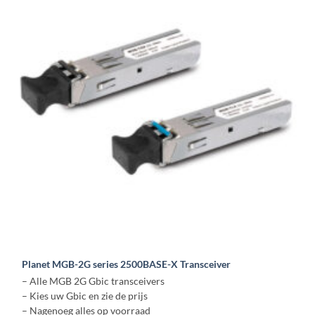
Deze
optie
kan
gekozen
worden
op
de
productpagina
Planet MGB-2G series 2500BASE-X Transceiver
– Alle MGB 2G Gbic transceivers
– Kies uw Gbic en zie de prijs
– Nagenoeg alles op voorraad