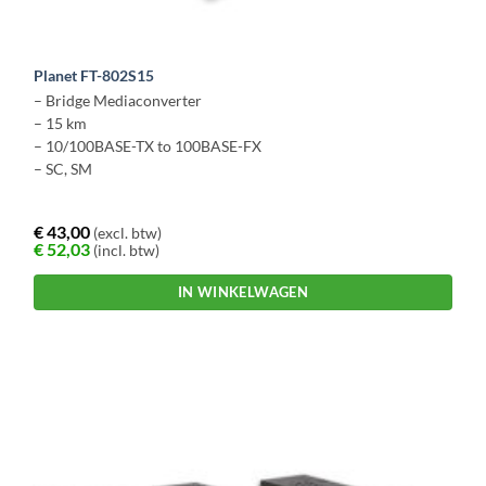
Planet FT-802S15
– Bridge Mediaconverter
– 15 km
– 10/100BASE-TX to 100BASE-FX
– SC, SM
€
43,00
(excl. btw)
€
52,03
(incl. btw)
IN WINKELWAGEN