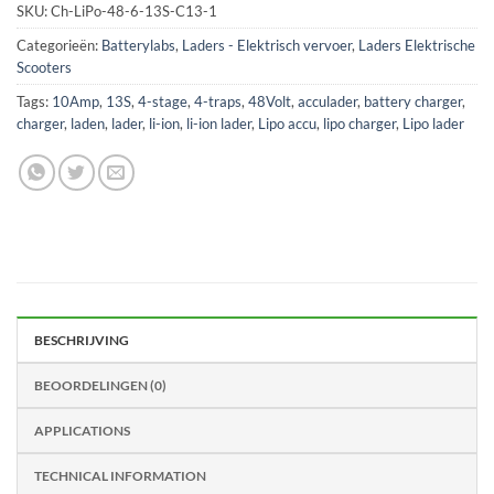
SKU:
Ch-LiPo-48-6-13S-C13-1
Categorieën:
Batterylabs
,
Laders - Elektrisch vervoer
,
Laders Elektrische
Scooters
Tags:
10Amp
,
13S
,
4-stage
,
4-traps
,
48Volt
,
acculader
,
battery charger
,
charger
,
laden
,
lader
,
li-ion
,
li-ion lader
,
Lipo accu
,
lipo charger
,
Lipo lader
BESCHRIJVING
BEOORDELINGEN (0)
APPLICATIONS
TECHNICAL INFORMATION