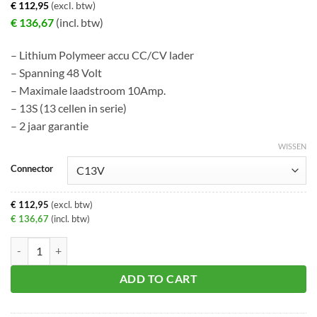
€
112,95
(excl. btw)
€
136,67
(incl. btw)
– Lithium Polymeer accu CC/CV lader
– Spanning 48 Volt
– Maximale laadstroom 10Amp.
– 13S (13 cellen in serie)
– 2 jaar garantie
WISSEN
Connector
€
112,95
(excl. btw)
€
136,67
(incl. btw)
Acculader LiPo/ion 48V 10 Ampère 13S aantal
ADD TO CART