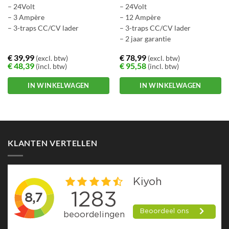
– 24Volt
– 24Volt
– 3 Ampère
– 12 Ampère
– 3-traps CC/CV lader
– 3-traps CC/CV lader
– 2 jaar garantie
€
39,99
€
78,99
(excl. btw)
(excl. btw)
€
48,39
€
95,58
(incl. btw)
(incl. btw)
IN WINKELWAGEN
IN WINKELWAGEN
Dit
Dit
product
product
heeft
heeft
meerdere
meerdere
KLANTEN VERTELLEN
variaties.
variaties.
Deze
Deze
optie
optie
kan
kan
gekozen
gekozen
worden
worden
op
op
de
de