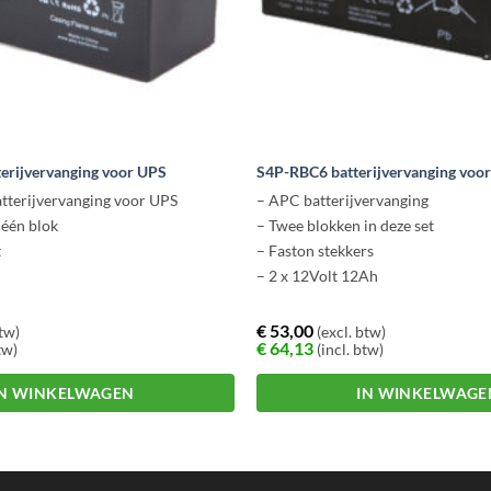
erijvervanging voor UPS
S4P-RBC6 batterijvervanging voo
tterijvervanging voor UPS
– APC batterijvervanging
t één blok
– Twee blokken in deze set
t
– Faston stekkers
– 2 x 12Volt 12Ah
€
53,00
btw)
(excl. btw)
€
64,13
tw)
(incl. btw)
IN WINKELWAGEN
IN WINKELWAGE