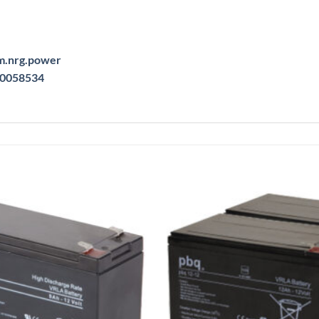
om.nrg.power
540058534