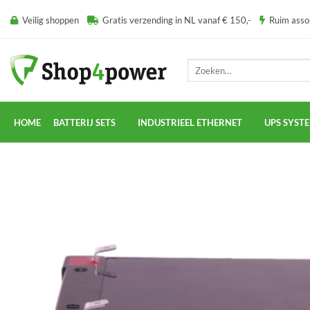
Ga
Veilig shoppen
Gratis verzending in NL vanaf € 150,-
Ruim ass
naar
inhoud
Zoeken
naar:
HOME
BATTERIJ SETS
INDUSTRIEEL ETHERNET
UPS SYST