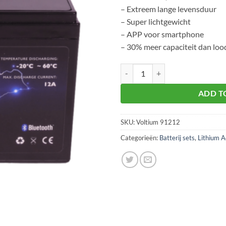
– Extreem lange levensduur
– Super lichtgewicht
– APP voor smartphone
– 30% meer capaciteit dan loo
Voltium LiFePo4 Accu 12,8V 12Ah
ADD T
SKU:
Voltium 91212
Categorieën:
Batterij sets
,
Lithium A