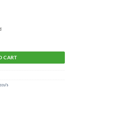
d
 aantal
O CART
ccu's