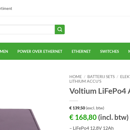
ortiment
EMEN
POWER OVER ETHERNET
ETHERNET
SWITCHES
HOME
/
BATTERIJ SETS
/
ELEK
LITHIUM ACCU'S
Voltium LiFePo4
€
139,50
(excl. btw)
€
168,80
(incl. btw)
– LiFePo4 12,8V 12Ah