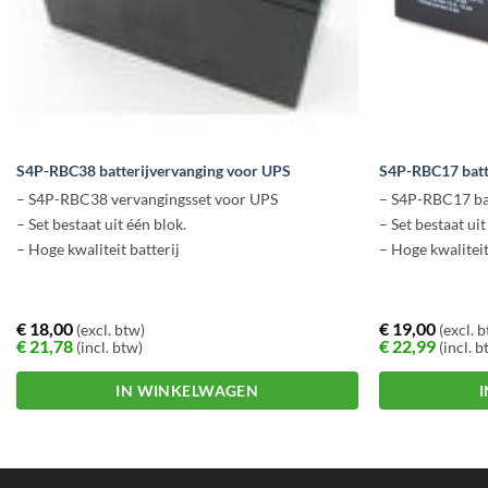
S4P-RBC38 batterijvervanging voor UPS
S4P-RBC17 batt
– S4P-RBC38 vervangingsset voor UPS
– S4P-RBC17 ba
– Set bestaat uit één blok.
– Set bestaat ui
– Hoge kwaliteit batterij
– Hoge kwalitei
€
18,00
€
19,00
(excl. btw)
(excl. 
€
21,78
€
22,99
(incl. btw)
(incl. b
IN WINKELWAGEN