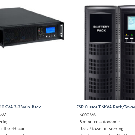
10KVA 3-23min. Rack
FSP Custos T 6kVA Rack/Towe
 kW
– 6000 VA
ering
– 8 minuten autonomie
 uitbreidbaar
– Rack / tower uitvoering