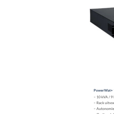
PowerWat+ 
– 10 kVA / 9
– Rack uitvo
– Autonomie