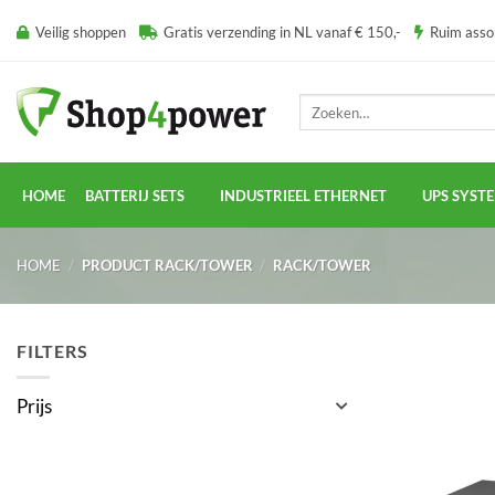
Ga
Veilig shoppen
Gratis verzending in NL vanaf € 150,-
Ruim ass
naar
inhoud
Zoeken
naar:
HOME
BATTERIJ SETS
INDUSTRIEEL ETHERNET
UPS SYST
HOME
/
PRODUCT RACK/TOWER
/
RACK/TOWER
FILTERS
Prijs