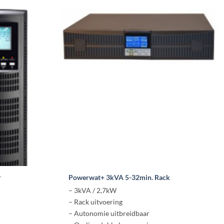
r
Powerwat+ 3kVA 5-32min. Rack
– 3kVA / 2,7kW
– Rack uitvoering
– Autonomie uitbreidbaar