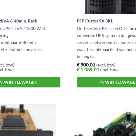
kVA 6-40min. Rack
FSP Custos 9X 3KL
 UPS 2 kVA / 1800 Watt
De T-series UPS is een On-Line
ering
conversie UPS systeem dat gesch
itbreidbaar 6-40 min
servers, netwerken, en andere 
VFI • Dubbel conversie.
waar beschikbaarheid van het a
belang is.
Met de Hot Swappable batterij
€
900,01
cl. btw)
(excl. btw)
€
1.089,01
cl. btw)
(incl. btw)
Display, Rackmount en Desktop
verschillende opties voor softwa
IN WINKELWAGEN
IN WINKELWAG
series UPS systemen een eenvo
managebare oplossing voor alle
applicaties.
De T-series heeft een vermogen
kVA tot en met 10 kVA. De unit
uitgangspowerfactor van 0,9.