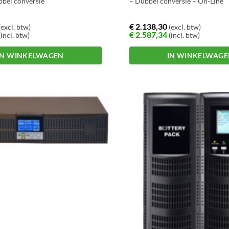
bbel conversie
– Dubbel conversie – On-Line
€
2.138,30
(excl. btw)
(excl. btw)
€
2.587,34
incl. btw)
(incl. btw)
IN WINKELWAGEN
IN WINKELWAG
na