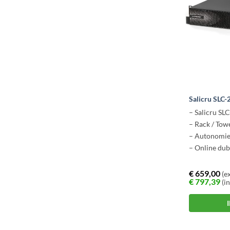
Salicru SLC
– Salicru SL
– Rack / Tow
– Autonomie
– Online dub
€
659,00
(ex
€
797,39
(in