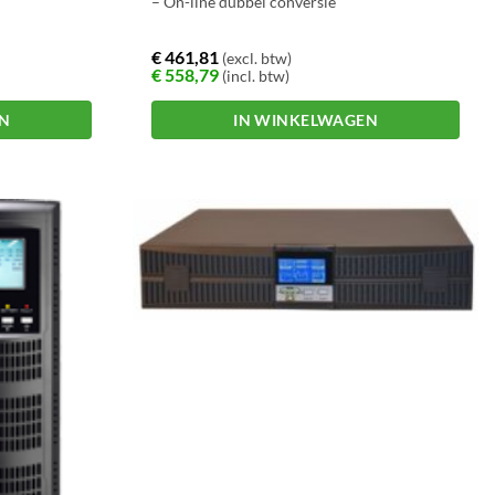
– On-line dubbel conversie
€
461,81
(excl. btw)
€
558,79
(incl. btw)
EN
IN WINKELWAGEN
Dit
product
heeft
meerdere
variaties.
Deze
optie
kan
gekozen
worden
op
de
productpagina