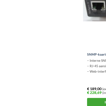
optie
kan
gekozen
worden
op
de
productpagi
SNMP-kaart 
– Interne S
– RJ-45 aans
– Web-inter
€
189,00
(ex
€
228,69
(in