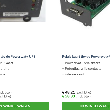
na
tbv de Powerwat+ UPS
Relais kaart tbv de Powerwat+
NMP kaart
– PowerWat+ relaiskaart
luiting
– Potentiaalvrije contacten
face
– interne kaart
€
48,21
cl. btw)
(excl. btw)
€
58,33
cl. btw)
(incl. btw)
IN WINKELWAGEN
IN WINKELWAG