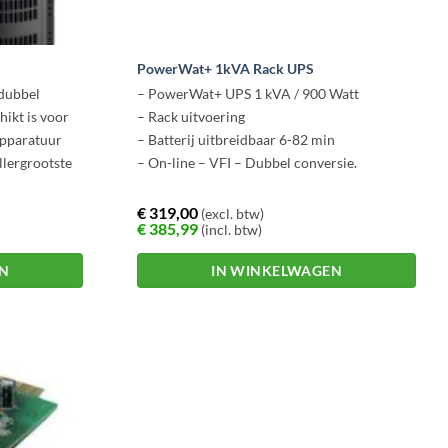
PowerWat+ 1kVA Rack UPS
 dubbel
– PowerWat+ UPS 1 kVA / 900 Watt
ikt is voor
– Rack uitvoering
apparatuur
– Batterij uitbreidbaar 6-82 min
llergrootste
– On-line – VFI – Dubbel conversie.
en, LCD
€
319,00
(excl. btw)
€
385,99
(incl. btw)
 optie en de
re, zijn de T-
EN
IN WINKELWAGEN
udig
rlei
Dit
product
srange van 1
heeft
s hebben een
meerdere
variaties.
Deze