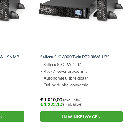
kVA + SNMP
Salicru SLC-3000 Twin RT2 3kVA UPS
– Salicru SLC-TWIN R/T
– Rack / Tower uitvoering
– Autonomie uitbreidbaar
– Online dubbel conversie
€
1.010,00
(excl. btw)
€
1.222,10
(incl. btw)
EN
IN WINKELWAGEN