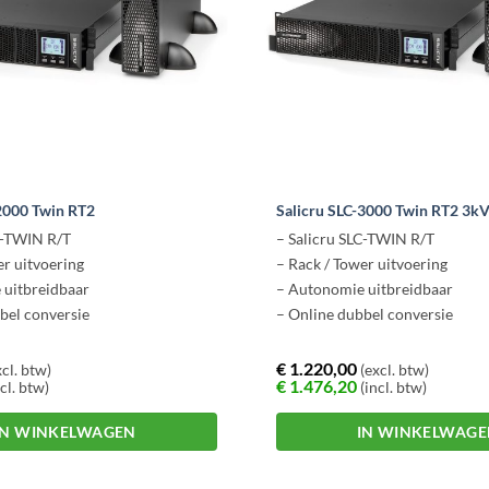
-2000 Twin RT2
Salicru SLC-3000 Twin RT2 3
C-TWIN R/T
– Salicru SLC-TWIN R/T
er uitvoering
– Rack / Tower uitvoering
 uitbreidbaar
– Autonomie uitbreidbaar
bel conversie
– Online dubbel conversie
€
1.220,00
cl. btw)
(excl. btw)
€
1.476,20
cl. btw)
(incl. btw)
IN WINKELWAGEN
IN WINKELWAG