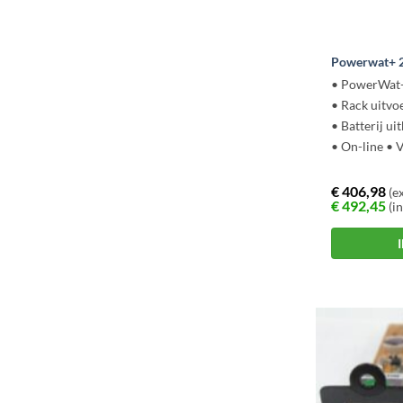
Powerwat+ 2
• PowerWat+
• Rack uitvo
• Batterij u
• On-line • 
€
406,98
(ex
€
492,45
(in
Dit
product
heeft
meerdere
variaties.
Deze