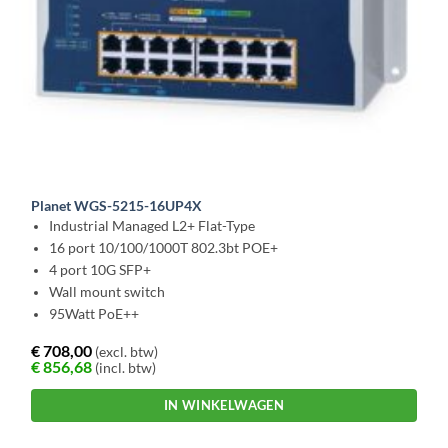
Planet WGS-5215-16UP4X
Industrial Managed L2+ Flat-Type
16 port 10/100/1000T 802.3bt POE+
4 port 10G SFP+
Wall mount switch
95Watt PoE++
€
708,00
(excl. btw)
€
856,68
(incl. btw)
IN WINKELWAGEN