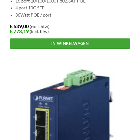
16 port 10/100/1000T 802.3AT POE
4 port 10G SFP+
36Watt POE / port
€
639,00
(excl. btw)
€
773,19
(incl. btw)
IN WINKELWAGEN