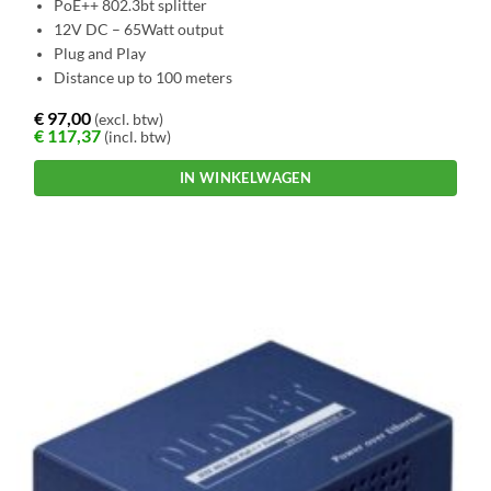
PoE++ 802.3bt splitter
12V DC – 65Watt output
Plug and Play
Distance up to 100 meters
€
97,00
(excl. btw)
€
117,37
(incl. btw)
IN WINKELWAGEN