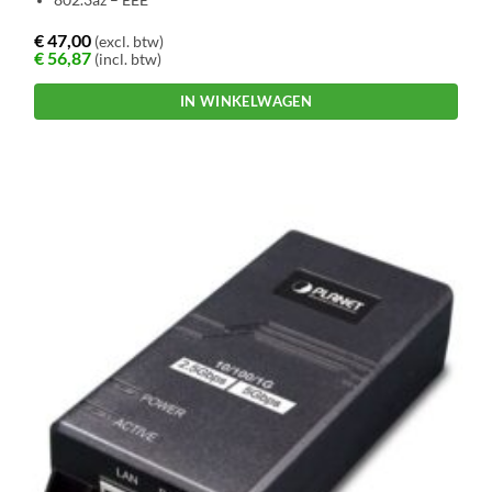
802.3az – EEE
€
47,00
(excl. btw)
€
56,87
(incl. btw)
IN WINKELWAGEN