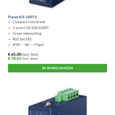
Planet IGS-500T-E
Compact industrieel
5-poort 10/100/1000T
Green networking
802.3az EEE
IP40 – -40 ~ +75grC
€
65,00
(excl. btw)
€
78,65
(incl. btw)
IN WINKELWAGEN