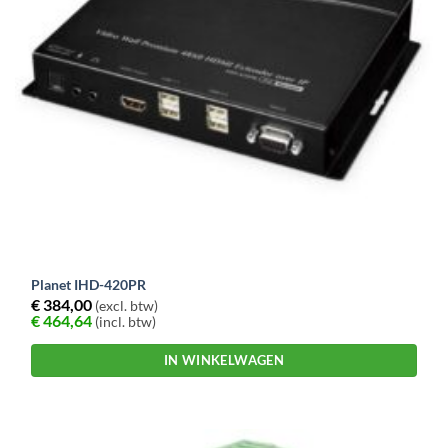
Planet IHD-420PR
€
384,00
(excl. btw)
€
464,64
(incl. btw)
IN WINKELWAGEN