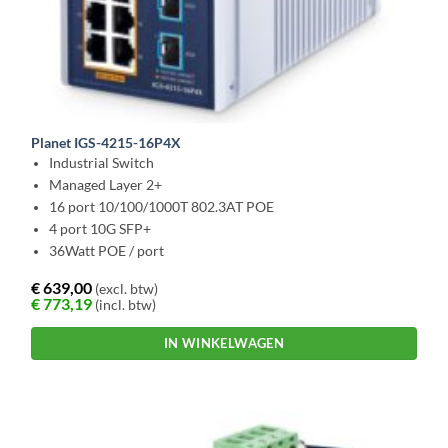
Planet IGS-4215-16P4X
Industrial Switch
Managed Layer 2+
16 port 10/100/1000T 802.3AT POE
4 port 10G SFP+
36Watt POE / port
€
639,00
(excl. btw)
€
773,19
(incl. btw)
IN WINKELWAGEN