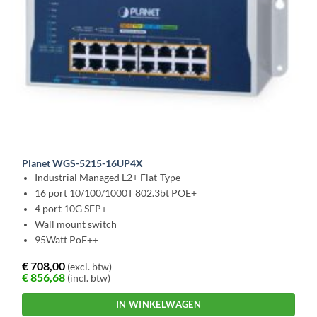
Planet WGS-5215-16UP4X
Industrial Managed L2+ Flat-Type
16 port 10/100/1000T 802.3bt POE+
4 port 10G SFP+
Wall mount switch
95Watt PoE++
€
708,00
(excl. btw)
€
856,68
(incl. btw)
IN WINKELWAGEN