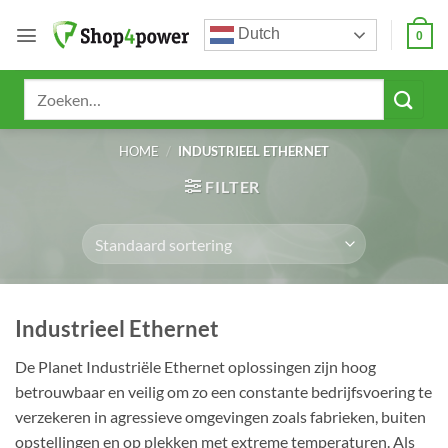
Ga
Dutch
naar
0
inhoud
Zoeken
naar:
HOME
/
INDUSTRIEEL ETHERNET
FILTER
Industrieel Ethernet
De Planet Industriële Ethernet oplossingen zijn hoog
betrouwbaar en veilig om zo een constante bedrijfsvoering te
verzekeren in agressieve omgevingen zoals fabrieken, buiten
opstellingen en op plekken met extreme temperaturen. Als