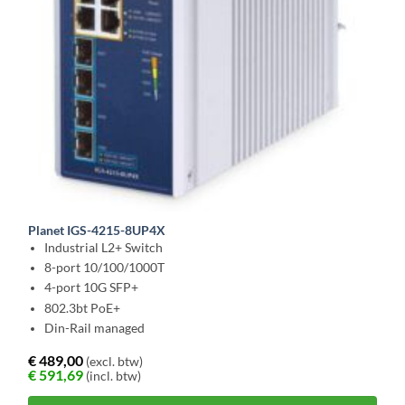
Planet IGS-4215-8UP4X
Industrial L2+ Switch
8-port 10/100/1000T
4-port 10G SFP+
802.3bt PoE+
Din-Rail managed
€
489,00
(excl. btw)
€
591,69
(incl. btw)