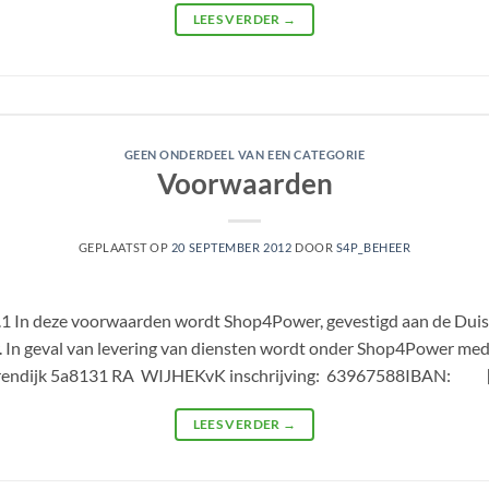
LEES VERDER
→
GEEN ONDERDEEL VAN EEN CATEGORIE
Voorwaarden
GEPLAATST OP
20 SEPTEMBER 2012
DOOR
S4P_BEHEER
 In deze voorwaarden wordt Shop4Power, gevestigd aan de Duiste
r. In geval van levering van diensten wordt onder Shop4Power m
terendijk 5a8131 RA WIJHEKvK inschrijving: 63967588IBAN: 
LEES VERDER
→