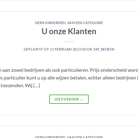
GEEN ONDERDEEL VAN EEN CATEGORIE
U onze Klanten
GEPLAATST OP
21 FEBRUARI 2013
DOOR
S4P_BEHEER
 aan zowel bedrijven als ook particulieren. Prijs onderscheid wo
ls particulier kunt u op alle wijzen betalen, echter alleen bedrijv
 toezenden. Wij […]
LEES VERDER
→
GEEN ONDERDEEL VAN EEN CATEGORIE