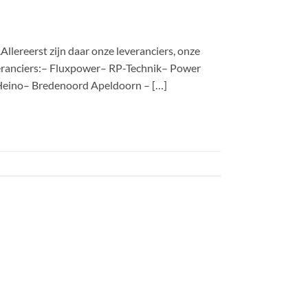
llereerst zijn daar onze leveranciers, onze
eranciers:– Fluxpower– RP-Technik– Power
eino– Bredenoord Apeldoorn – […]