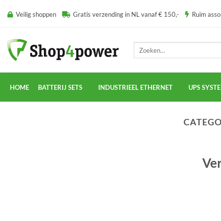
Ga
Veilig shoppen
Gratis verzending in NL vanaf € 150,-
Ruim ass
naar
inhoud
Zoeken
naar:
HOME
BATTERIJ SETS
INDUSTRIEEL ETHERNET
UPS SYST
CATEGO
Ver