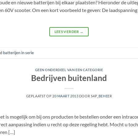
de en nieuwe batterijen bij elkaar plaatsten? Hieronder de uitleg:
en 60V scooter. Om een kort voorbeeld te geven: De laadspanning v
LEES VERDER
→
gd
batterijen in serie
GEEN ONDERDEEL VAN EEN CATEGORIE
Bedrijven buitenland
GEPLAATST OP
20 MAART 2013
DOOR
S4P_BEHEER
Het is mogelijk om bij ons producten te bestellen onder een intra
ct aanpassing indien u recht op deze regeling hebt. Mocht u to
ren […]