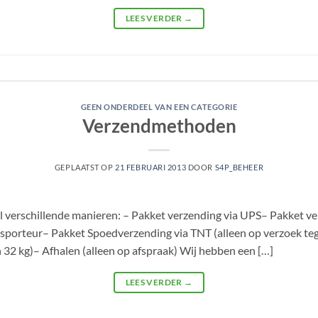
LEES VERDER
→
GEEN ONDERDEEL VAN EEN CATEGORIE
Verzendmethoden
GEPLAATST OP
21 FEBRUARI 2013
DOOR
S4P_BEHEER
verschillende manieren: – Pakket verzending via UPS– Pakket ver
ansporteur– Pakket Spoedverzending via TNT (alleen op verzoek teg
n 32 kg)– Afhalen (alleen op afspraak) Wij hebben een […]
LEES VERDER
→