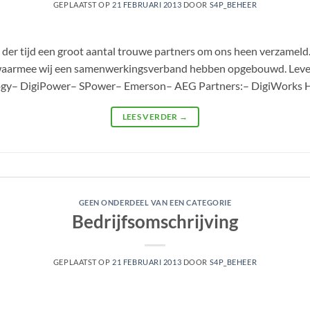
GEPLAATST OP
21 FEBRUARI 2013
DOOR
S4P_BEHEER
 der tijd een groot aantal trouwe partners om ons heen verzameld.A
enwaarmee wij een samenwerkingsverband hebben opgebouwd. Lev
ogy– DigiPower– SPower– Emerson– AEG Partners:– DigiWorks H
LEES VERDER
→
GEEN ONDERDEEL VAN EEN CATEGORIE
Bedrijfsomschrijving
GEPLAATST OP
21 FEBRUARI 2013
DOOR
S4P_BEHEER