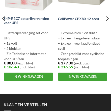
S4P-RBC7 batterijvervanging
CellPower CPX80-12 accu
voor UPS
– Batterijvervanging set voor
– Extreme blok 12V 80Ah
UPS
– Extreem lange levensduur
– 12 volt
– Extreem veel laad/ontlaad
– 2 blokken
cycli
– Zie Technische informatie
– Zeer geschikt voor cyclische
voor UPS’sen
toepassingen
€
88,00
€
179,00
(excl. btw)
(excl. btw)
– Ook geschikt voor movers,
€
106,48
€
216,59
(incl. btw)
(incl. btw)
scootmobiel etc.
IN WINKELWAGEN
IN WINKELWAGEN
KLANTEN VERTELLEN