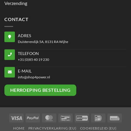
Verzending
CONTACT
ADRES
Duisterendijk 5A, 8131 RA Wijhe
TELEFOON
+31 (0)85 40 19 230
E-MAIL
info@shop4power.nl
HERROEPING BESTELLING
Visa
PayPal
MasterCard
Bancontact
GiroPay
IDeal
Invoi
HOME
PRIVACYVERKLARING (EU)
COOKIEBELEID (EU)