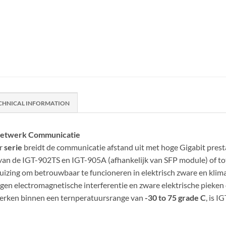
CHNICAL INFORMATION
 Netwerk Communicatie
er
serie
breidt de communicatie afstand uit met hoge Gigabit prestat
 van de IGT-902TS en IGT-905A (afhankelijk van SFP module) of to
ing om betrouwbaar te funcioneren in elektrisch zware en klima
en electromagnetische interferentie en zware elektrische pieken 
werken binnen een ternperatuursrange van
-30 to 75 grade C
, is 