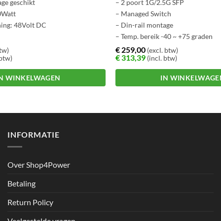
age geschikt
– 2 poort 1G/2.5G SFP
0Watt
– Managed Switch
ning: 48Volt DC
– Din-rail montage
– Temp. bereik -40 ~ +75 graden
€
259,00
btw)
(excl. btw)
€
313,39
 btw)
(incl. btw)
IN WINKELWAGEN
IN WINKELWAGE
INFORMATIE
Over Shop4Power
Betaling
Return Policy
Veelgestelde vragen