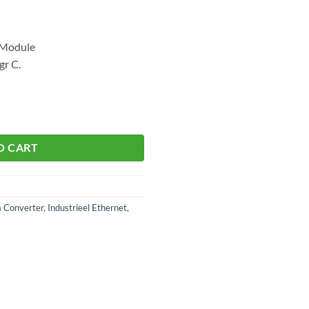
P Module
gr C.
O CART
a Converter
,
Industrieel Ethernet
,