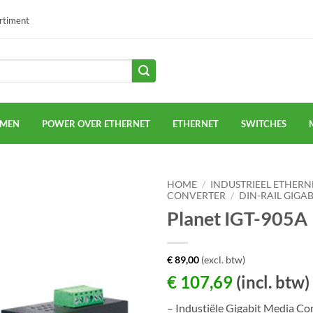
ortiment
EMEN
POWER OVER ETHERNET
ETHERNET
SWITCHES
HOME
/
INDUSTRIEEL ETHERN
CONVERTER
/
DIN-RAIL GIGA
Planet IGT-905A
€
89,00
(excl. btw)
€
107,69
(incl. btw)
– Industiële Gigabit Media Co