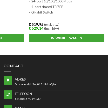
– 24-port 10/100/1000Mbps
– 4-port shared TP/SFP
– Gigabit Switch
€
519,95
(excl. btw)
€
629,14
(incl. btw)
N
IN WINKELWAGEN
CONTACT
ADRES
Duisterendijk 5A, 8131 RA Wijhe
TELEFOON
+31 (0)85 40 19 230