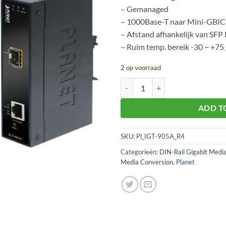
– Gemanaged
– 1000Base-T naar Mini-GBIC
– Afstand afhankelijk van SF
– Ruim temp. bereik -30 ~ +75 
2 op voorraad
Planet IGT-905A aantal
ADD T
SKU:
Pl_IGT-905A_R4
Categorieën:
DIN-Rail Gigabit Medi
Media Conversion
,
Planet