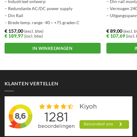
– Industrieel ontwerp
– Din-rail mont
– Redundante AC/DC power supply
– Vermogen 24
– Din Rail
– Uitgangsspan
– Brede temp. range -40 ~ +75 graden C
€
157,00
€
89,00
(excl. btw)
(excl. 
€
189,97
€
107,69
(incl. btw)
(incl.
IN WINKELWAGEN
KLANTEN VERTELLEN