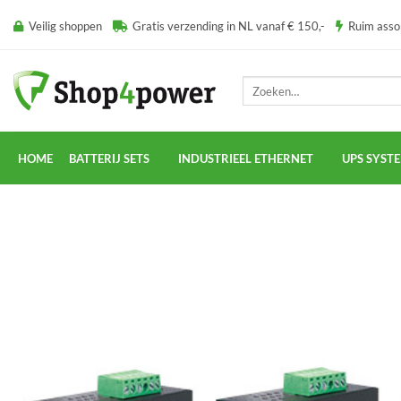
Ga
Veilig shoppen
Gratis verzending in NL vanaf € 150,-
Ruim ass
naar
inhoud
Zoeken
naar:
HOME
BATTERIJ SETS
INDUSTRIEEL ETHERNET
UPS SYST