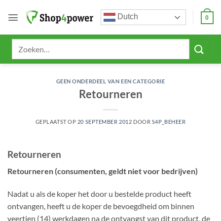
Ga
Dutch
naar
0
inhoud
Zoeken
naar:
GEEN ONDERDEEL VAN EEN CATEGORIE
Retourneren
GEPLAATST OP
20 SEPTEMBER 2012
DOOR
S4P_BEHEER
Retourneren
Retourneren (consumenten, geldt niet voor bedrijven)
Nadat u als de koper het door u bestelde product heeft
ontvangen, heeft u de koper de bevoegdheid om binnen
veertien (14) werkdagen na de ontvangst van dit product, de