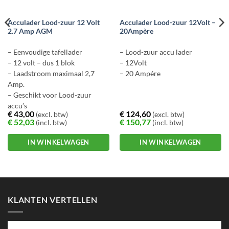
Acculader Lood-zuur 12 Volt
Acculader Lood-zuur 12Volt –
2.7 Amp AGM
20Ampère
– Eenvoudige tafellader
– Lood-zuur accu lader
– 12 volt – dus 1 blok
– 12Volt
– Laadstroom maximaal 2,7
– 20 Ampére
Amp.
– Geschikt voor Lood-zuur
accu’s
€
43,00
€
124,60
(excl. btw)
(excl. btw)
– Aansluiting Kroko-klem
€
52,03
€
150,77
(incl. btw)
(incl. btw)
IN WINKELWAGEN
IN WINKELWAGEN
KLANTEN VERTELLEN