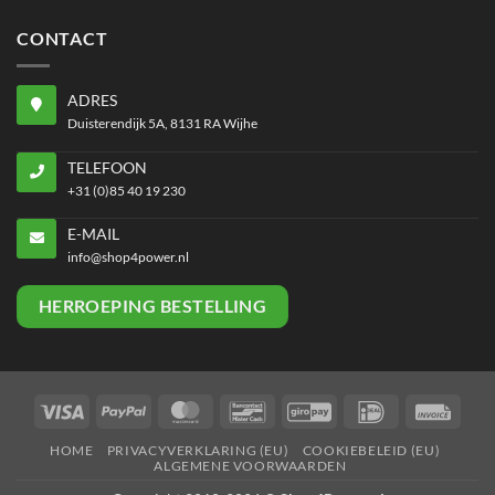
CONTACT
ADRES
Duisterendijk 5A, 8131 RA Wijhe
TELEFOON
+31 (0)85 40 19 230
E-MAIL
info@shop4power.nl
HERROEPING BESTELLING
Visa
PayPal
MasterCard
Bancontact
GiroPay
IDeal
Invoi
HOME
PRIVACYVERKLARING (EU)
COOKIEBELEID (EU)
ALGEMENE VOORWAARDEN