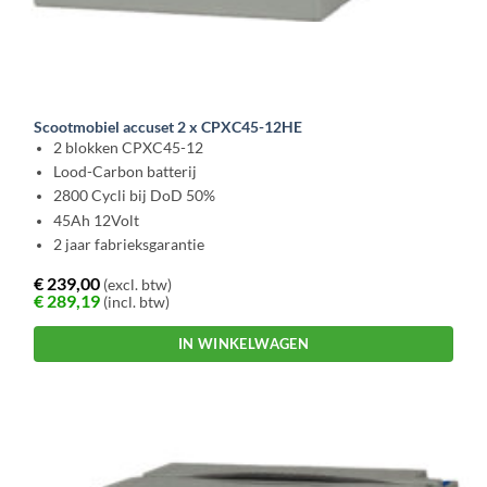
Scootmobiel accuset 2 x CPXC45-12HE
2 blokken CPXC45-12
Lood-Carbon batterij
2800 Cycli bij DoD 50%
45Ah 12Volt
2 jaar fabrieksgarantie
€
239,00
(excl. btw)
€
289,19
(incl. btw)
IN WINKELWAGEN