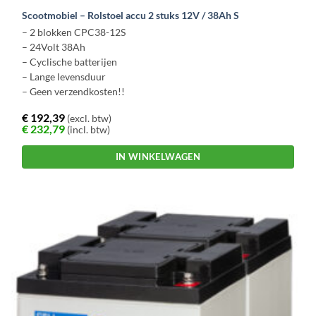
Scootmobiel – Rolstoel accu 2 stuks 12V / 38Ah S
– 2 blokken CPC38-12S
– 24Volt 38Ah
– Cyclische batterijen
– Lange levensduur
– Geen verzendkosten!!
€
192,39
(excl. btw)
€
232,79
(incl. btw)
IN WINKELWAGEN
Dit
product
heeft
meerdere
variaties.
Deze
optie
kan
gekozen