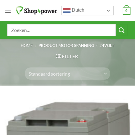
Ga
Dutch
naar
0
inhoud
Zoeken
naar:
HOME
/
PRODUCT MOTOR SPANNING
/
24VOLT
FILTER