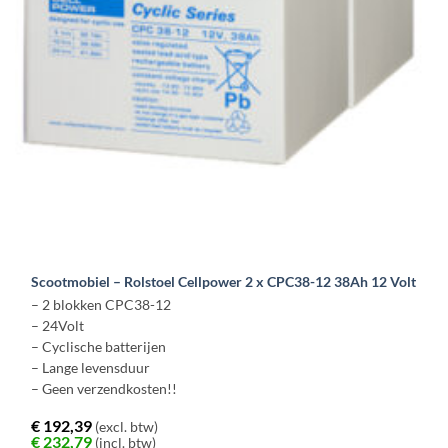
worden
op
de
productpagina
Scootmobiel – Rolstoel Cellpower 2 x CPC38-12 38Ah 12 Volt
– 2 blokken CPC38-12
– 24Volt
– Cyclische batterijen
– Lange levensduur
– Geen verzendkosten!!
€
192,39
(excl. btw)
€
232,79
(incl. btw)