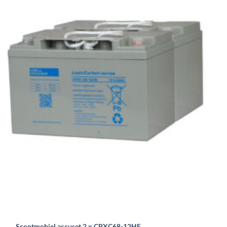
Scootmobiel accuset 2 x CPXC68-12HE