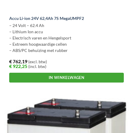
Accu Li-ion 24V 62,4Ah 7S MegaUMPF2
– 24 Volt – 62.4 Ah
– Lithium Ion accu
– Electrisch varen en Hengelsport
– Extreem hoogwaardige cellen
– ABS/PC behuizing met rubber
€
762,19
(excl. btw)
€
922,25
(incl. btw)
IN WINKELWAGEN